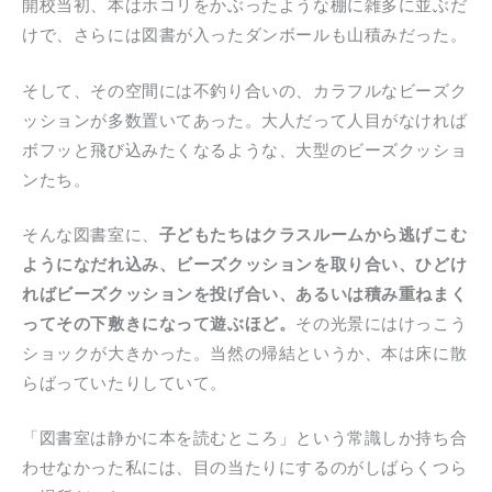
開校当初、本はホコリをかぶったような棚に雑多に並ぶだ
けで、さらには図書が入ったダンボールも山積みだった。
そして、その空間には不釣り合いの、カラフルなビーズク
ッションが多数置いてあった。大人だって人目がなければ
ボフッと飛び込みたくなるような、大型のビーズクッショ
ンたち。
そんな図書室に、
子どもたちはクラスルームから逃げこむ
ようになだれ込み、ビーズクッションを取り合い、ひどけ
ればビーズクッションを投げ合い、あるいは積み重ねまく
ってその下敷きになって遊ぶほど。
その光景にはけっこう
ショックが大きかった。当然の帰結というか、本は床に散
らばっていたりしていて。
「図書室は静かに本を読むところ」という常識しか持ち合
わせなかった私には、目の当たりにするのがしばらくつら