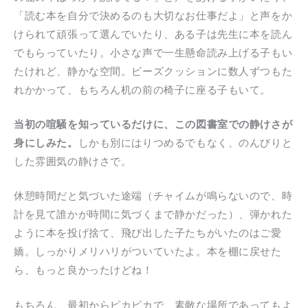
「読む本を自分で決めるのも大切なお仕事だよ」と声をか
けられて頑張って選んでいたり、ある子は先生に本を読ん
でもらっていたり。小さな声で一生懸命読み上げる子もい
たけれど、静かな空間。ビーズクッションに数人ずつもた
れかかって、もちろん机の前の椅子に座る子もいて。
当初の喧騒を知っているだけに、この図書室での静けさが
身にしみた。
しかも別にはりつめるでもなく、のんびりと
した雰囲気の静けさで。
休憩時間だと気づいた途端（チャイムが鳴らないので、時
計を見て誰かが時間に気づくまで静かだった）、弾かれた
ように本を投げ捨て、飛び出した子たちがいたのはご愛
嬌。しっかりメリハリがついていたよ。本を棚に戻せた
ら、もっと良かったけどね！
もちろん、最初からピカピカで、素敵な場所であってもよ