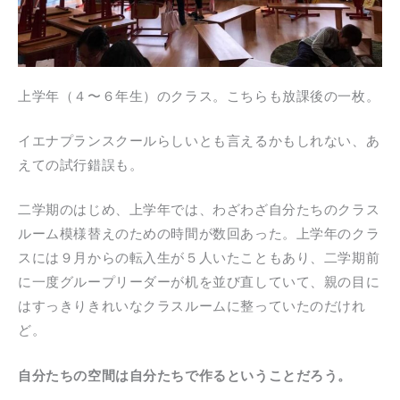
上学年（４〜６年生）のクラス。こちらも放課後の一枚。
イエナプランスクールらしいとも言えるかもしれない、あ
えての試行錯誤も。
二学期のはじめ、上学年では、わざわざ自分たちのクラス
ルーム模様替えのための時間が数回あった。上学年のクラ
スには９月からの転入生が５人いたこともあり、二学期前
に一度グループリーダーが机を並び直していて、親の目に
はすっきりきれいなクラスルームに整っていたのだけれ
ど。
自分たちの空間は自分たちで作るということだろう。